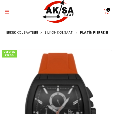
0
ERKEK KOL SAATLERI
SILIKON KOL SAATI
PLATİN PİERRE ERK
ÜCRETSIZ
KARGO