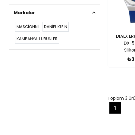
Markalar
MASCİONNİ
DANİEL KLEİN
DIALX ER
KAMPANYALI ÜRÜNLER
DX-5
Silik
₺3
Toplam 3 Ürün
1