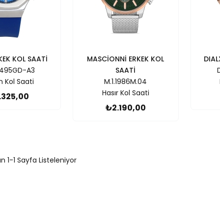
KEK KOL SAATİ
MASCİONNİ ERKEK KOL
DIAL
495GD-A3
SAATİ
on Kol Saati
M.1.1986M.04
Hasır Kol Saati
.325,00
₺2.190,00
 1-1 Sayfa Listeleniyor