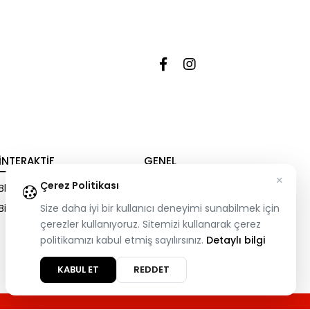
İNTERAKTIF
GENEL
×
Çerez Politikası
Blog
Çerez Politikası
Bize Ulaşın
Size daha iyi bir kullanıcı deneyimi sunabilmek için
K.V.K.K Aydınlatma Metni
çerezler kullanıyoruz. Sitemizi kullanarak çerez
politikamızı kabul etmiş sayılırsınız.
Detaylı bilgi
KABUL ET
REDDET