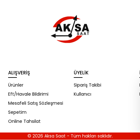
WhatsApp Destek ekibi
soruları cevaplıyor
Merhaba, Nasıl Yardımcı
ALIŞVERIŞ
ÜYELIK
Olabilirim
Ürünler
Sipariş Takibi
Eft/Havale Bildirimi
Kullanıcı
Mesafeli Satış Sözleşmesi
Sepetim
Online Tahsilat
© 2026
Aksa Saat
- Tüm hakları saklıdır.