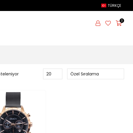
TÜRKÇE
0
steleniyor